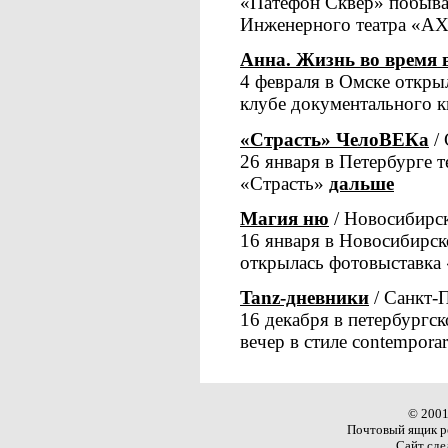
«Патефон Сквер» побывал
Инженерного театра «А
Анна. Жизнь во время
4 февраля в Омске откры
клубе документального к
«Страсть» ЧелоВЕКа
/ 
26 января в Петербурге 
«Страсть»
дальше
Магия ню
/ Новосибирс
16 января в Новосибирс
открылась фотовыставк
Tanz-дневники
/ Санкт-
16 декабря в петербургс
вечер в стиле сontempora
© 2001
Почтовый ящик р
Сайт сде