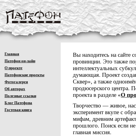
Главная
Вы находитесь на сайте 
провинции. Это также по
Патефон он-лайн
интеллектуальных субкул
О проекте
думающая. Проект создан
Патефонские проекты
Сквер», а также одноимё
Фотогалерея
продюсерского центра. П
Об авторах
проекта в разделе «
О про
Полезные ссылки
Блог Патефона
Творчество — живое, нас
Гостевая книга
эксперимент вкупе с об
мифам, древним артефакт
прошлого. Поиск если не
главная миссия.